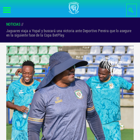
Pasar al
contenido
principal
NOTICIAS
//
Jaguares viaja a Yopal y buscará una victoria ante Deportivo Pereira que lo asegure
en la siguiente fase de la Copa BetPlay.