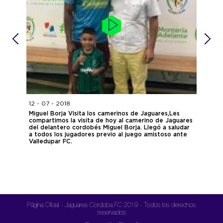
12 - 07 - 2018
23 - 0
ideos
Miguel Borja Visita los camerinos de Jaguares,Les
Jaguar
compartimos la visita de hoy al camerino de Jaguares
Redes 
del delantero cordobés Miguel Borja. Llegó a saludar
@jagua
a todos los jugadores previo al juego amistoso ante
https:
Valledupar FC.
@Jagua
vs Bos
Página Oficial - Jaguares Cordoba FC 2019 - Todos los derechos
reservados