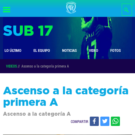
Pasar al
contenido
principal
LO ÚLTIMO
EL EQUIPO
NOTICIAS
VIDEO
FOTOS
VIDEOS
//
Ascenso a la categoría primera A
Ascenso a la categoría
primera A
Ascenso a la categoría A
COMPARTIR